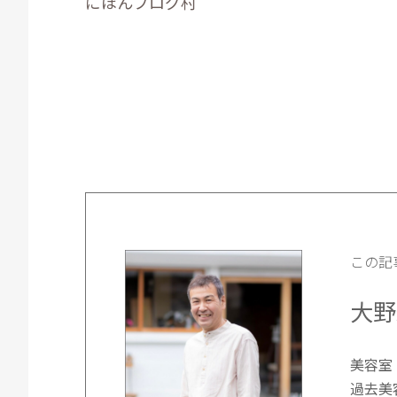
にほんブログ村
この記
大野経
美容室 
過去美