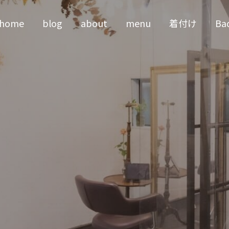
home
blog
about
menu
着付け
Ba