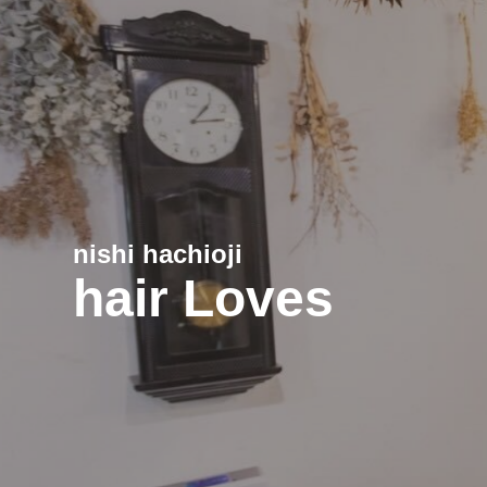
nishi hachioji
hair Loves