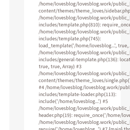
/home/lovesblog/lovesblog.work/public
content/themes/theme_loves/sidebar.php:
/home/lovesblog/lovesblog.work/public
includes/template.php(810): require_once
/home/lovesblog/lovesblog.work/public
includes/template.php(745):
load_template('/home/lovesblog...', true, 
/home/lovesblog/lovesblog.work/public
includes/general-template.php(136): loca
true, true, Array) #3
/home/lovesblog/lovesblog.work/public
content/themes/theme_loves/single.php(7
#4 /home/lovesblog/lovesblog.work/pub
includes/template-loader.php(113):
include('/home/lovesblog...') #5
/home/lovesblog/lovesblog.work/public
header.php(19): require_once('/home/loves
/home/lovesblog/lovesblog.work/public_
require('/home/lovesblog...') #7 {main} th