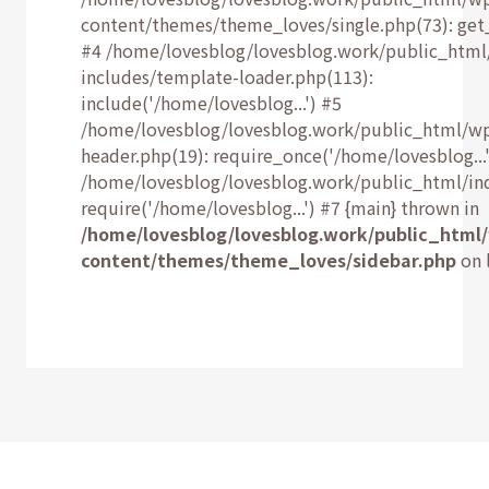
content/themes/theme_loves/single.php(73): get
#4 /home/lovesblog/lovesblog.work/public_html
includes/template-loader.php(113):
include('/home/lovesblog...') #5
/home/lovesblog/lovesblog.work/public_html/w
header.php(19): require_once('/home/lovesblog...'
/home/lovesblog/lovesblog.work/public_html/ind
require('/home/lovesblog...') #7 {main} thrown in
/home/lovesblog/lovesblog.work/public_html
content/themes/theme_loves/sidebar.php
on 