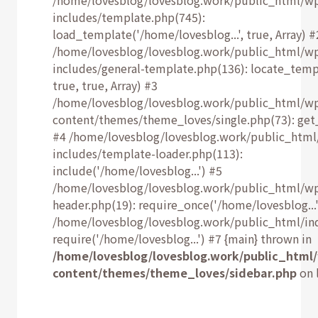
/home/lovesblog/lovesblog.work/public_html/w
includes/template.php(745):
load_template('/home/lovesblog...', true, Array) #
/home/lovesblog/lovesblog.work/public_html/w
includes/general-template.php(136): locate_temp
true, true, Array) #3
/home/lovesblog/lovesblog.work/public_html/w
content/themes/theme_loves/single.php(73): get
#4 /home/lovesblog/lovesblog.work/public_html
includes/template-loader.php(113):
include('/home/lovesblog...') #5
/home/lovesblog/lovesblog.work/public_html/w
header.php(19): require_once('/home/lovesblog...'
/home/lovesblog/lovesblog.work/public_html/ind
require('/home/lovesblog...') #7 {main} thrown in
/home/lovesblog/lovesblog.work/public_html
content/themes/theme_loves/sidebar.php
on 