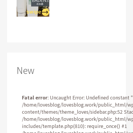
New
Fatal error
: Uncaught Error: Undefined constant "
/home/lovesblog/lovesblog.work/public_html/w
content/themes/theme_loves/sidebar.php:52 Stac
/home/lovesblog/lovesblog.work/public_html/w
includes/template.php(810): require_once() #1