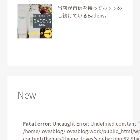
当店が自信を持っておすすめ
し続けているBadens。
New
Fatal error
: Uncaught Error: Undefined constant "
/home/lovesblog/lovesblog.work/public_html/w
content/themes/theme_loves/sidebar.php:52 Stac