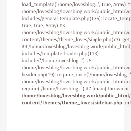
load_template('/home/lovesblog...', true, Array) #
/home/lovesblog/lovesblog.work/public_html/w
includes/general-template.php(136): locate_temp
true, true, Array) #3
/home/lovesblog/lovesblog.work/public_html/w
content/themes/theme_loves/single.php(73): get
#4 /home/lovesblog/lovesblog.work/public_html
includes/template-loader.php(113):
include('/home/lovesblog...') #5
/home/lovesblog/lovesblog.work/public_html/w
header.php(19): require_once('/home/lovesblog...'
/home/lovesblog/lovesblog.work/public_html/ind
require('/home/lovesblog...') #7 {main} thrown in
/home/lovesblog/lovesblog.work/public_html
content/themes/theme_loves/sidebar.php
on 