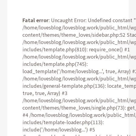
Fatal error
: Uncaught Error: Undefined constant "
/home/lovesblog/lovesblog.work/public_html/w
content/themes/theme_loves/sidebar.php:52 Stac
/home/lovesblog/lovesblog.work/public_html/w
includes/template.php(810): require_once() #1
/home/lovesblog/lovesblog.work/public_html/w
includes/template.php(745):
load_template('/home/lovesblog...', true, Array) #
/home/lovesblog/lovesblog.work/public_html/w
includes/general-template.php(136): locate_temp
true, true, Array) #3
/home/lovesblog/lovesblog.work/public_html/w
content/themes/theme_loves/single.php(73): get
#4 /home/lovesblog/lovesblog.work/public_html
includes/template-loader.php(113):
include('/home/lovesblog...') #5