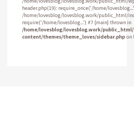
/home/lovesblog/lovesblog.work/public_html/w
header.php(19): require_once('/home/lovesblog...'
/home/lovesblog/lovesblog.work/public_html/ind
require('/home/lovesblog...') #7 {main} thrown in
/home/lovesblog/lovesblog.work/public_html
content/themes/theme_loves/sidebar.php
on 