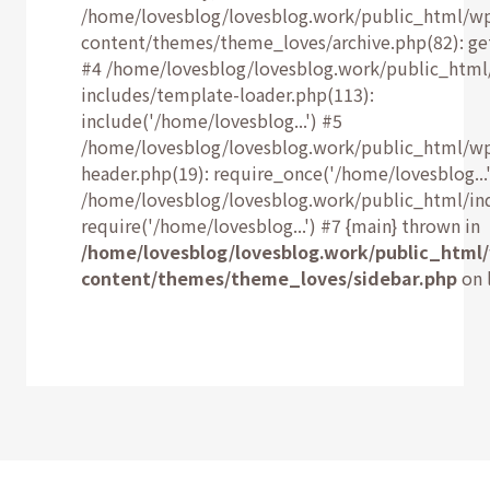
/home/lovesblog/lovesblog.work/public_html/w
content/themes/theme_loves/archive.php(82): ge
#4 /home/lovesblog/lovesblog.work/public_html
includes/template-loader.php(113):
include('/home/lovesblog...') #5
/home/lovesblog/lovesblog.work/public_html/w
header.php(19): require_once('/home/lovesblog...'
/home/lovesblog/lovesblog.work/public_html/ind
require('/home/lovesblog...') #7 {main} thrown in
/home/lovesblog/lovesblog.work/public_html
content/themes/theme_loves/sidebar.php
on 